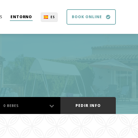
S
ENTORNO
BOOK ONLINE
ES
DE
EN
NE
PEDIR INFO
0 BEBES