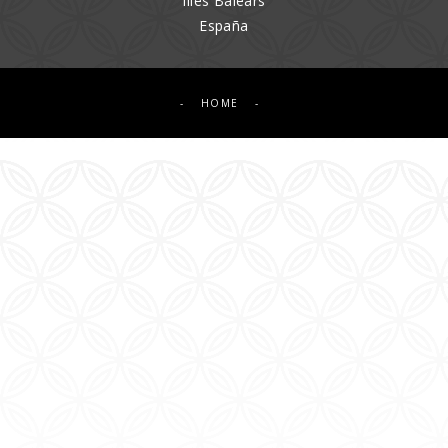
Illes Balears
España
-
HOME
-