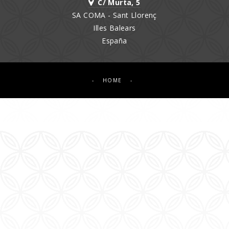
C/ Murta, 5
SA COMA - Sant Llorenç
Illes Balears
España
-
HOME
-